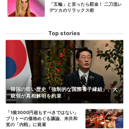
「五輪」と言ったら罰金！ 二刀流レ
デツカのリラックス術
Top stories
韓国の暗い歴史「強制的な国際養子縁組」、大
統領が真相解明を約束
「1個3000円超もすべきではない」
ブリトーの価格めぐる議論、米共和
党の「内戦」に発展