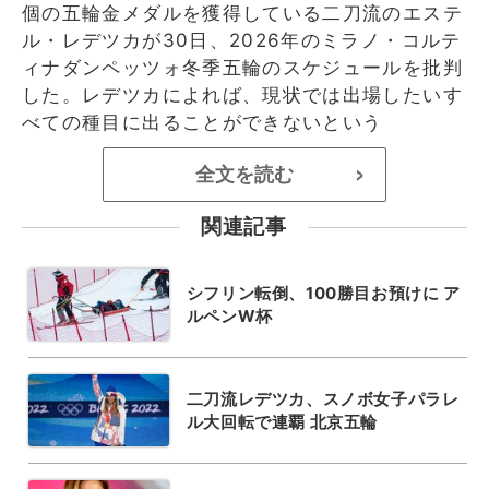
個の五輪金メダルを獲得している二刀流のエステ
ル・レデツカが30日、2026年のミラノ・コルテ
ィナダンペッツォ冬季五輪のスケジュールを批判
した。レデツカによれば、現状では出場したいす
べての種目に出ることができないという
全文を読む
>
関連記事
シフリン転倒、100勝目お預けに ア
ルペンW杯
二刀流レデツカ、スノボ女子パラレ
ル大回転で連覇 北京五輪