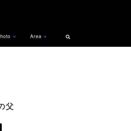
hoto
Area
∨
∨
の父