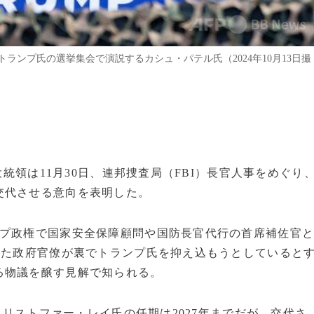
ンプ氏の選挙集会で演説するカシュ・パテル氏（2024年10月13日撮
大統領は11月30日、連邦捜査局（FBI）長官人事をめぐり
交代させる意向を表明した。
ンプ政権で国家安全保障顧問や国防長官代行の首席補佐官
った政府官僚が裏でトランプ氏を抑え込もうとしていると
る物議を醸す見解で知られる。
のクリストファー・レイ氏の任期は2027年までだが、交代さ