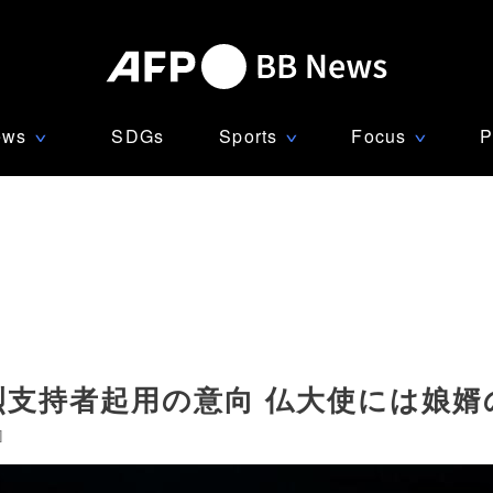
ews
SDGs
Sports
Focus
P
∨
∨
∨
烈支持者起用の意向 仏大使には娘婿
]