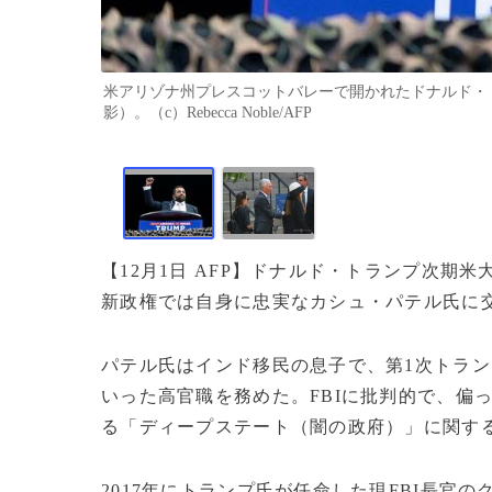
米アリゾナ州プレスコットバレーで開かれたドナルド・トラ
影）。（c）Rebecca Noble/AFP
【12月1日 AFP】ドナルド・トランプ次期米
新政権では自身に忠実なカシュ・パテル氏に
パテル氏はインド移民の息子で、第1次トラ
いった高官職を務めた。FBIに批判的で、偏
る「ディープステート（闇の政府）」に関す
2017年にトランプ氏が任命した現FBI長官