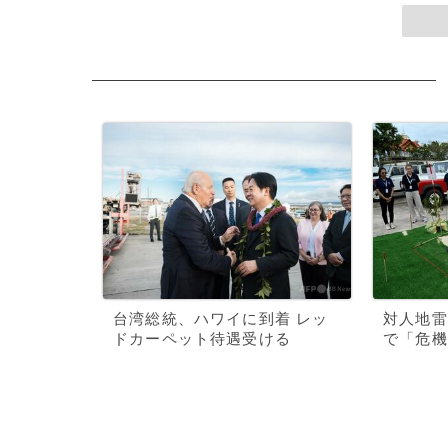
台湾総統、ハワイに到着 レッ
対人地雷
ドカーペット待遇受ける
で「危機