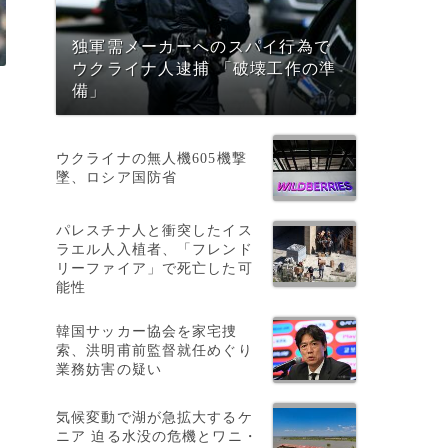
独軍需メーカーへのスパイ行為で
ウクライナ人逮捕 「破壊工作の準
備」
ウクライナの無人機605機撃
墜、ロシア国防省
パレスチナ人と衝突したイス
、
ラエル人入植者、「フレンド
リーファイア」で死亡した可
能性
韓国サッカー協会を家宅捜
と
索、洪明甫前監督就任めぐり
す
業務妨害の疑い
気候変動で湖が急拡大するケ
ニア 迫る水没の危機とワニ・