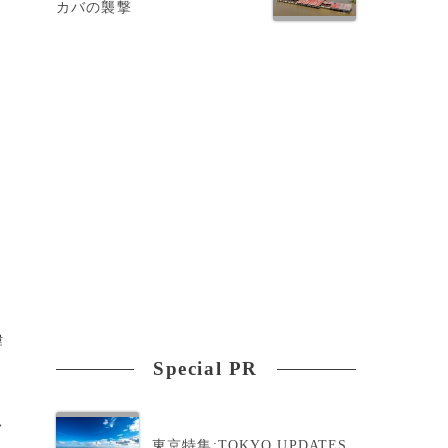
カバの襲撃
氏
緯
Special PR
>
東京特集:TOKYO UPDATES