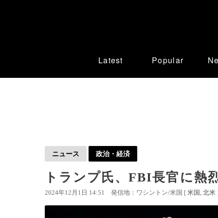
Latest
Popular
N
ニュース
政治・経済
トランプ氏、FBI長官に熱
2024年12月1日 14:51
発信地：ワシントン/米国 [
米国
北米