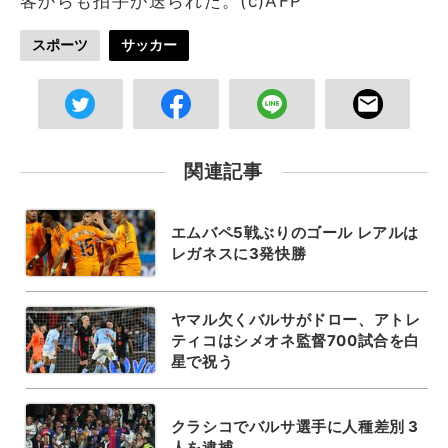
客からも拍手が送られた。(c)AFP
スポーツ
サッカー
関連記事
エムバペ5戦ぶりのゴール レアルは
レガネスに3発快勝
ヤマル欠くバルサがドロー、アトレ
ティコはシメオネ監督700試合を白
星で祝う
クラシコでバルサ選手に人種差別 3
人を逮捕