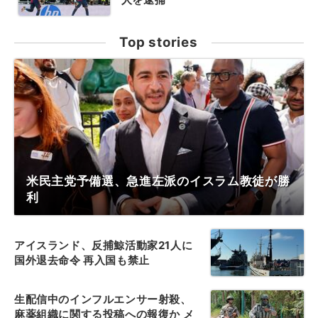
Top stories
米民主党予備選、急進左派のイスラム教徒が勝
利
アイスランド、反捕鯨活動家21人に
国外退去命令 再入国も禁止
生配信中のインフルエンサー射殺、
麻薬組織に関する投稿への報復か メ