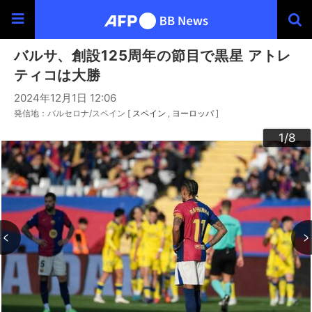
バルサ、創設125周年の節目で黒星 アトレ
ティコは大勝
2024年12月1日 12:06
発信地：バルセロナ/スペイン [
スペイン
ヨーロッパ
]
3
4
6
2
5
7
8
1
/8
/8
/8
/8
/8
/8
/8
/8