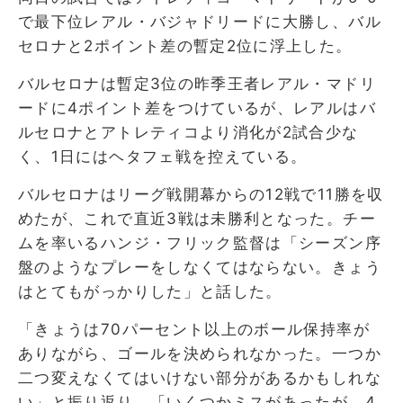
で最下位レアル・バジャドリードに大勝し、バル
セロナと2ポイント差の暫定2位に浮上した。
バルセロナは暫定3位の昨季王者レアル・マドリ
ードに4ポイント差をつけているが、レアルはバ
ルセロナとアトレティコより消化が2試合少な
く、1日にはヘタフェ戦を控えている。
バルセロナはリーグ戦開幕からの12戦で11勝を収
めたが、これで直近3戦は未勝利となった。チー
ムを率いるハンジ・フリック監督は「シーズン序
盤のようなプレーをしなくてはならない。きょう
はとてもがっかりした」と話した。
「きょうは70パーセント以上のボール保持率が
ありながら、ゴールを決められなかった。一つか
二つ変えなくてはいけない部分があるかもしれな
い」と振り返り、「いくつかミスがあったが、4