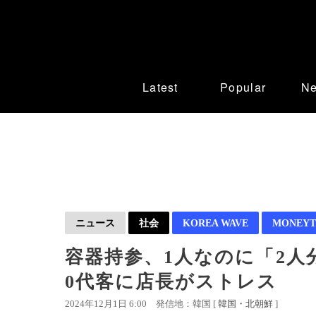
Latest
Popular
N
ニュース
社会
KOREA WAVE
MONEYT
容器持参、1人なのに「2人
0代客に店長がストレス
2024年12月1日 6:00
発信地：韓国 [
韓国・北朝鮮
]