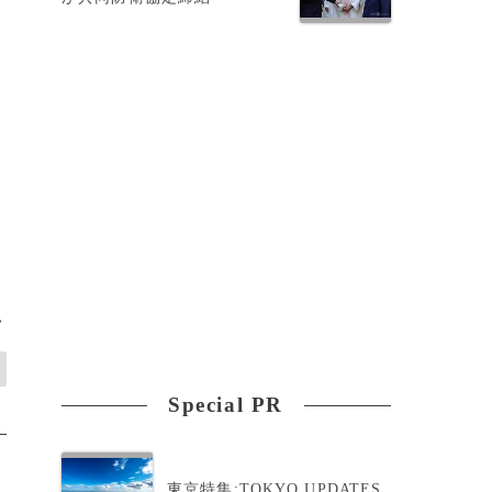
を
>
Special PR
東京特集:TOKYO UPDATES