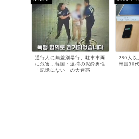
通行人に無差別暴行、駐車車両
280人
に危害…韓国・逮捕の泥酔男性
韓国30
「記憶にない」の大迷惑