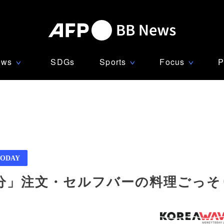
ews
SDGs
Sports
Focus
P
∨
∨
∨
ODAY
分」注文・セルフバーの料理ごっそ