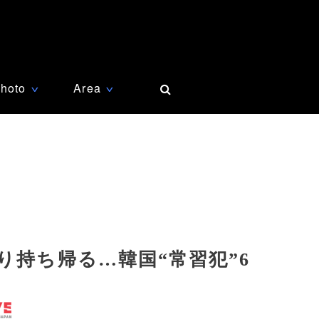
hoto
Area
∨
∨
り持ち帰る…韓国“常習犯”6