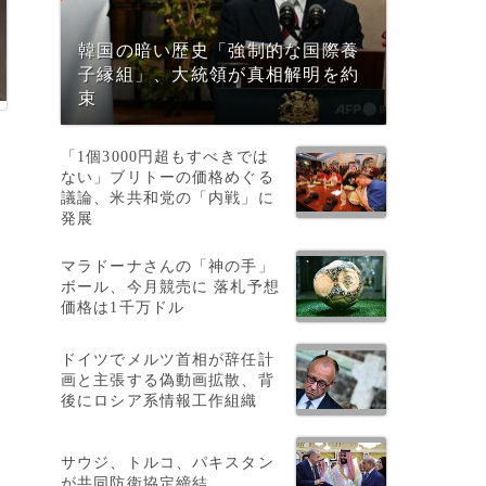
韓国の暗い歴史「強制的な国際養
子縁組」、大統領が真相解明を約
束
「1個3000円超もすべきでは
ない」ブリトーの価格めぐる
議論、米共和党の「内戦」に
発展
マラドーナさんの「神の手」
ボール、今月競売に 落札予想
価格は1千万ドル
ドイツでメルツ首相が辞任計
画と主張する偽動画拡散、背
後にロシア系情報工作組織
べ
サウジ、トルコ、パキスタン
が共同防衛協定締結