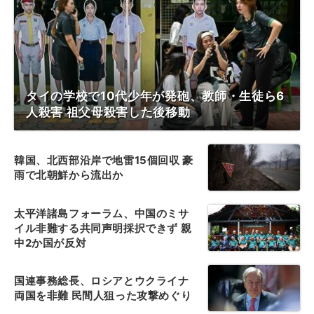
タイの学校で10代少年が発砲、教師・生徒ら6
人殺害 祖父母殺害した後移動
韓国、北西部沿岸で地雷15個回収 豪
雨で北朝鮮から流出か
太平洋諸島フォーラム、中国のミサ
イル非難する共同声明採択できず 親
中2か国が反対
国連事務総長、ロシアとウクライナ
両国を非難 民間人狙った攻撃めぐり