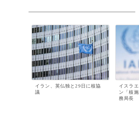
イラン、英仏独と29日に核協
イスラエ
議
ン「核施
務局長