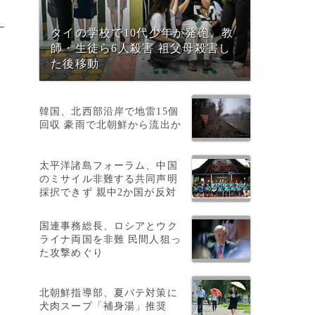
タイの学校で10代少年が発砲、教
師・生徒ら6人殺害 祖父母殺害し
た後移動
韓国、北西部沿岸で地雷15個
回収 豪雨で北朝鮮から流出か
太平洋諸島フォーラム、中国
のミサイル非難する共同声明
採択できず 親中2か国が反対
国連事務総長、ロシアとウク
ライナ両国を非難 民間人狙っ
た攻撃めぐり
北朝鮮指導部、夏バテ対策に
犬肉スープ「補身湯」推奨