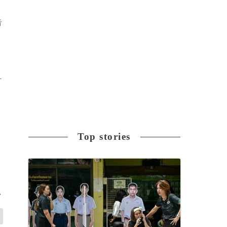
告
計
Top stories
>