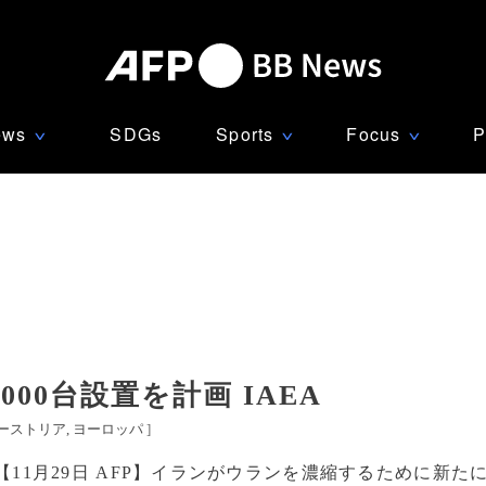
ews
SDGs
Sports
Focus
P
∨
∨
∨
00台設置を計画 IAEA
ーストリア
ヨーロッパ
]
【11月29日 AFP】イランがウランを濃縮するために新た