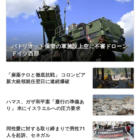
パトリオット保管の軍施設上空に不審ドローン
ドイツ西部
「麻薬テロと徹底抗戦」 コロンビア
新大統領就任翌日に連続爆破
ハマス、ガザ和平案「履行の準備あ
り」 米にイスラエルへの圧力要求
同性愛に対する取り締まりで男性71
人を起訴、セネガル