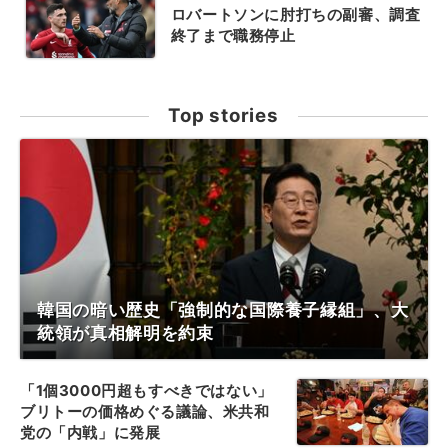
ロバートソンに肘打ちの副審、調査
終了まで職務停止
Top stories
韓国の暗い歴史「強制的な国際養子縁組」、大
統領が真相解明を約束
「1個3000円超もすべきではない」
ブリトーの価格めぐる議論、米共和
党の「内戦」に発展