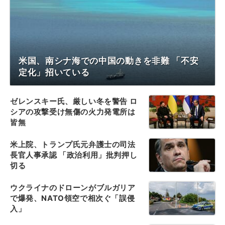
米国、南シナ海での中国の動きを非難 「不安
定化」招いている
ゼレンスキー氏、厳しい冬を警告 ロ
シアの攻撃受け無傷の火力発電所は
皆無
米上院、トランプ氏元弁護士の司法
長官人事承認 「政治利用」批判押し
切る
ウクライナのドローンがブルガリア
で爆発、NATO領空で相次ぐ「誤侵
入」