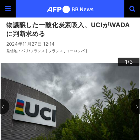
物議醸した一酸化炭素吸入、UCIがWADA
に判断求める
2024年11月27日 12:14
発信地：パリ/フランス [
フランス
ヨーロッパ
]
3
2
1
/3
/3
/3