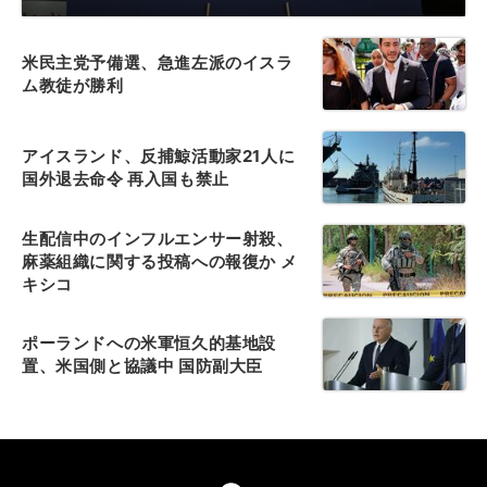
米民主党予備選、急進左派のイスラ
ム教徒が勝利
アイスランド、反捕鯨活動家21人に
国外退去命令 再入国も禁止
生配信中のインフルエンサー射殺、
麻薬組織に関する投稿への報復か メ
キシコ
ポーランドへの米軍恒久的基地設
置、米国側と協議中 国防副大臣