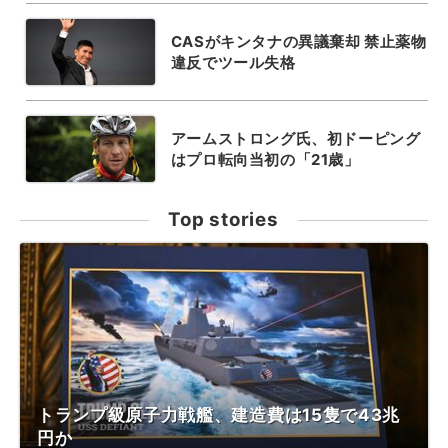
CASがキンタナの異議棄却 禁止薬物
違反でツール失格
アームストロング氏、初ドーピング
はプロ転向当初の「21歳」
Top stories
トランプ級原子力戦艦、建造費は15隻で43兆
円か