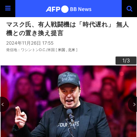
マスク氏、有人戦闘機は「時代遅れ」 無人
機との置き換え提言
2024年11月26日 17:55
発信地：ワシントンD.C./米国 [
米国
北米
]
3
2
1
/3
/3
/3