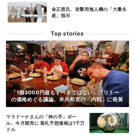
金正恩氏、攻撃用無人機の「大量生
産」指示
Top stories
「1個3000円超もすべきではない」ブリトー
の価格めぐる議論、米共和党の「内戦」に発展
マラドーナさんの「神の手」ボー
ル、今月競売に 落札予想価格は1千万
ドル