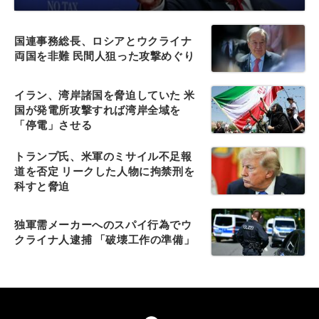
国連事務総長、ロシアとウクライナ
両国を非難 民間人狙った攻撃めぐり
イラン、湾岸諸国を脅迫していた 米
国が発電所攻撃すれば湾岸全域を
「停電」させる
トランプ氏、米軍のミサイル不足報
道を否定 リークした人物に拘禁刑を
科すと脅迫
独軍需メーカーへのスパイ行為でウ
クライナ人逮捕 「破壊工作の準備」