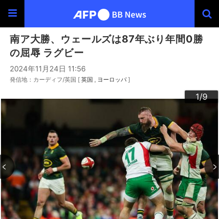
南ア大勝、ウェールズは87年ぶり年間0勝
の屈辱 ラグビー
2024年11月24日 11:56
発信地：カーディフ/英国 [
英国
ヨーロッパ
]
3
4
6
9
2
5
7
8
1
/9
/9
/9
/9
/9
/9
/9
/9
/9