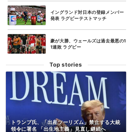
イングランド対日本の登録メンバー
発表 ラグビーテストマッチ
豪が大勝、ウェールズは過去最悪の1
1連敗 ラグビー
Top stories
トランプ氏、「出産ツーリズム」禁止する大統
領令に署名 「出生地主義」見直し継続へ