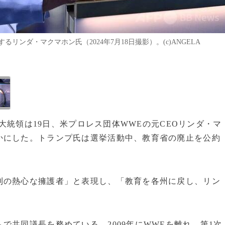
ンダ・マクマホン氏（2024年7月18日撮影）。(c)ANGELA
米大統領は19日、米プロレス団体WWEの元CEOリンダ・マ
かにした。トランプ氏は選挙活動中、教育省の廃止を公約
利の熱心な擁護者」と表現し、「教育を各州に戻し、リン
で共同議長を務めている。2009年にWWEを離れ、第1次