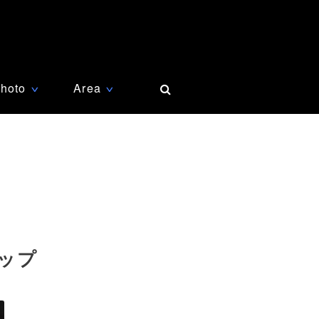
hoto
Area
∨
∨
ップ