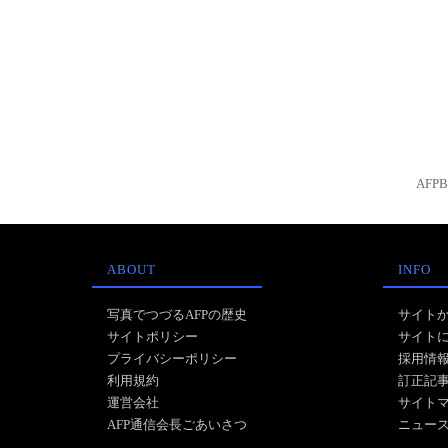
AFP
ABOUT
INFO
写真でつづるAFPの歴史
サイト
サイトポリシー
サイト
プライバシーポリシー
採用情
利用規約
訂正記
運営会社
サイト
AFP通信会長ごあいさつ
ニュー