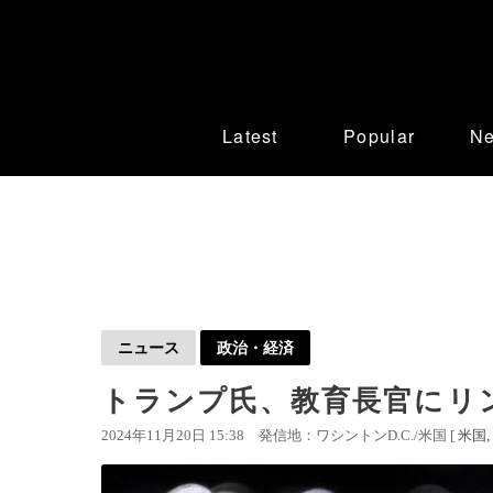
Latest
Popular
N
ニュース
政治・経済
トランプ氏、教育長官にリ
2024年11月20日 15:38
発信地：ワシントンD.C./米国 [
米国