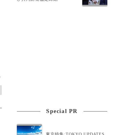
。
>
Special PR
東京特集:TOKYO UPDATES