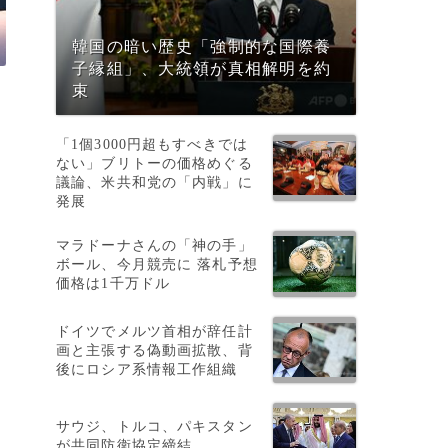
韓国の暗い歴史「強制的な国際養
子縁組」、大統領が真相解明を約
束
「1個3000円超もすべきでは
ない」ブリトーの価格めぐる
議論、米共和党の「内戦」に
発展
マラドーナさんの「神の手」
ボール、今月競売に 落札予想
価格は1千万ドル
ドイツでメルツ首相が辞任計
画と主張する偽動画拡散、背
後にロシア系情報工作組織
サウジ、トルコ、パキスタン
が共同防衛協定締結