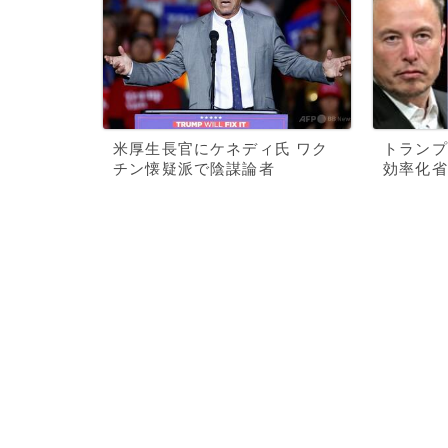
米厚生長官にケネディ氏 ワク
トランプ
チン懐疑派で陰謀論者
効率化省