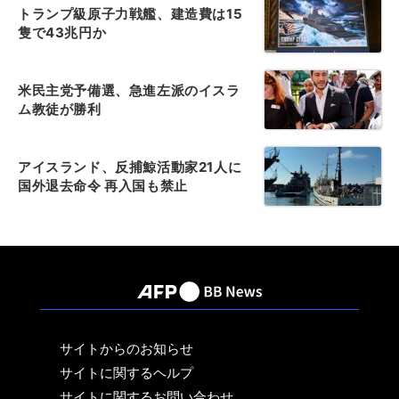
トランプ級原子力戦艦、建造費は15
隻で43兆円か
米民主党予備選、急進左派のイスラ
ム教徒が勝利
アイスランド、反捕鯨活動家21人に
国外退去命令 再入国も禁止
サイトからのお知らせ
サイトに関するヘルプ
サイトに関するお問い合わせ