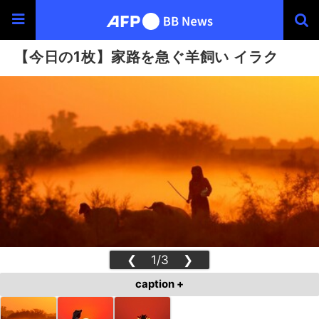
【今日の1枚】家路を急ぐ羊飼い イラク
❮
1/3
❯
caption +