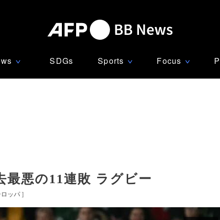
ews
SDGs
Sports
Focus
P
∨
∨
∨
最悪の11連敗 ラグビー
ーロッパ
]