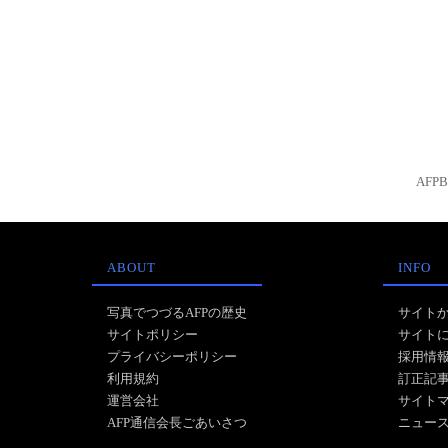
AFP
ABOUT
INFO
写真でつづるAFPの歴史
サイト
サイトポリシー
サイト
プライバシーポリシー
採用情
利用規約
訂正記
運営会社
サイト
AFP通信会長ごあいさつ
ニュー