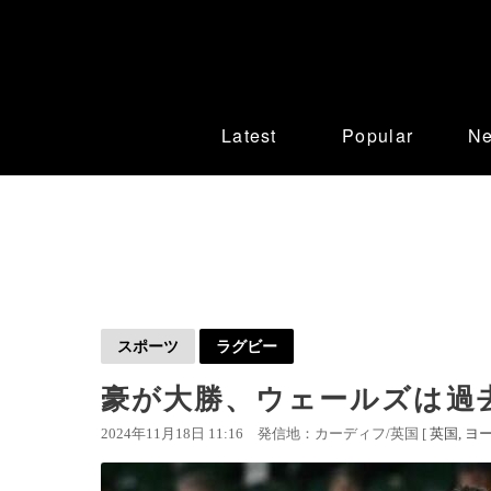
Latest
Popular
N
スポーツ
ラグビー
豪が大勝、ウェールズは過去
2024年11月18日 11:16
発信地：カーディフ/英国 [
英国
ヨ