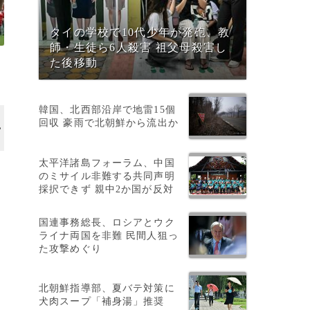
タイの学校で10代少年が発砲、教
師・生徒ら6人殺害 祖父母殺害し
た後移動
韓国、北西部沿岸で地雷15個
回収 豪雨で北朝鮮から流出か
太平洋諸島フォーラム、中国
のミサイル非難する共同声明
採択できず 親中2か国が反対
喫
国連事務総長、ロシアとウク
ライナ両国を非難 民間人狙っ
た攻撃めぐり
ラ
北朝鮮指導部、夏バテ対策に
犬肉スープ「補身湯」推奨