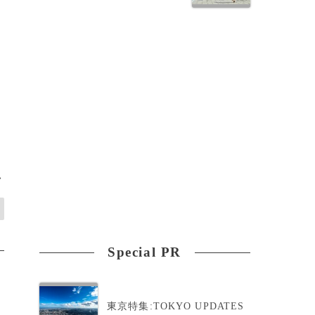
て
>
Special PR
東京特集:TOKYO UPDATES