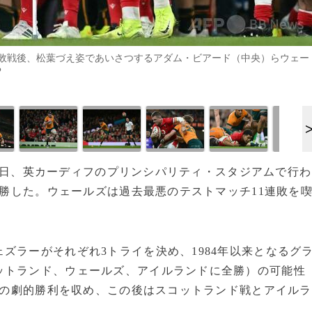
敗戦後、松葉づえ姿であいさつするアダム・ビアード（中央）らウェー
P
は17日、英カーディフのプリンシパリティ・スタジアムで行わ
大勝した。ウェールズは過去最悪のテストマッチ11連敗を
ズラーがそれぞれ3トライを決め、1984年以来となるグ
ットランド、ウェールズ、アイルランドに全勝）の可能性
37の劇的勝利を収め、この後はスコットランド戦とアイルラ