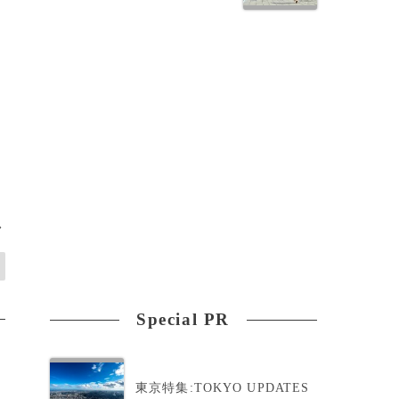
>
Special PR
東京特集:TOKYO UPDATES