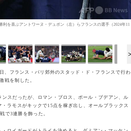
利を喜ぶアントワーヌ・デュポン（左）らフランスの選手（2024年11
は16日、フランス・パリ郊外のスタッド・ド・フランスで行わ
の激戦を制した。
たフランスだったが、ロマン・ブロス、ポール・ブデアン、ル
・ラモスがキックで15点を稼ぎ出し、オールブラックス
称）戦で3連勝を飾った。
ム・ロイガードがトライを決めると、ダミアン・マッケン