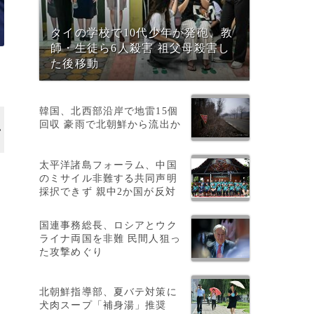
タイの学校で10代少年が発砲、教
師・生徒ら6人殺害 祖父母殺害し
た後移動
韓国、北西部沿岸で地雷15個
回収 豪雨で北朝鮮から流出か
太平洋諸島フォーラム、中国
のミサイル非難する共同声明
採択できず 親中2か国が反対
国連事務総長、ロシアとウク
ライナ両国を非難 民間人狙っ
た攻撃めぐり
北朝鮮指導部、夏バテ対策に
犬肉スープ「補身湯」推奨