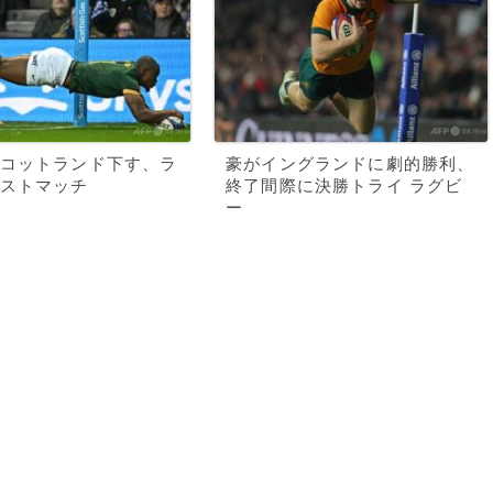
コットランド下す、ラ
豪がイングランドに劇的勝利、
ストマッチ
終了間際に決勝トライ ラグビ
ー