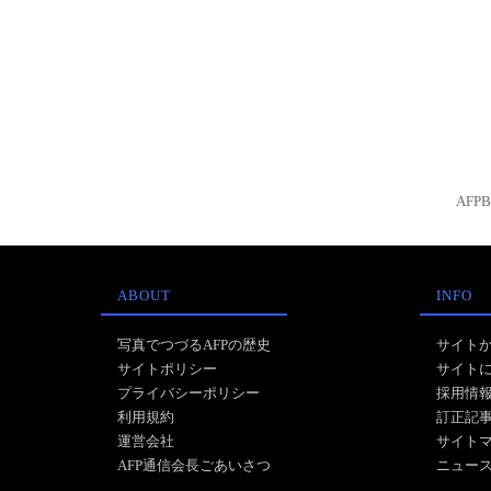
AFP
ABOUT
INFO
写真でつづるAFPの歴史
サイト
サイトポリシー
サイト
プライバシーポリシー
採用情
利用規約
訂正記
運営会社
サイト
AFP通信会長ごあいさつ
ニュー