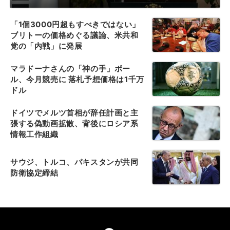
「1個3000円超もすべきではない」
ブリトーの価格めぐる議論、米共和
党の「内戦」に発展
マラドーナさんの「神の手」ボー
ル、今月競売に 落札予想価格は1千万
ドル
ドイツでメルツ首相が辞任計画と主
張する偽動画拡散、背後にロシア系
情報工作組織
サウジ、トルコ、パキスタンが共同
防衛協定締結