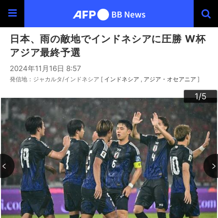
日本、雨の敵地でインドネシアに圧勝 W杯
アジア最終予選
2024年11月16日 8:57
発信地：ジャカルタ/インドネシア [
インドネシア
アジア・オセアニア
]
3
4
2
5
1
/5
/5
/5
/5
/5