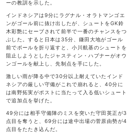
ーの教訓を示した。
インドネシアは9分にラグナル・オラトマンゴエ
ンがゴール前に抜け出したが、シュートをGK鈴
木彩艶にセーブされて前半で一番のチャンスをつ
ぶした。すると日本は35分、鎌田大地がゴール
前でボールを折り返すと、小川航基のシュートを
阻止しようとしたジャスティン・ハブナーがオウ
ンゴールを献上し、先制点を手にした。
激しい雨が降る中で30分以上耐えていたインド
ネシアの厳しい守備がこれで崩れると、40分に
は南野拓実がポストに当たって入る低いシュート
で追加点を挙げた。
49分には相手守備陣のミスを突いた守田英正が3
点目を奪うと、69分には途中出場の菅原由勢が4
点目をたたき込んだ。