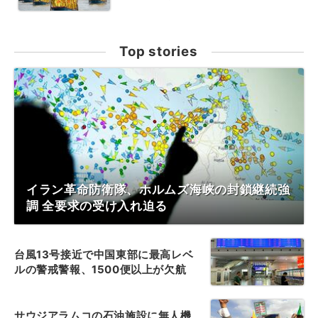
Top stories
イラン革命防衛隊、ホルムズ海峡の封鎖継続強
調 全要求の受け入れ迫る
台風13号接近で中国東部に最高レベ
ルの警戒警報、1500便以上が欠航
サウジアラムコの石油施設に無人機