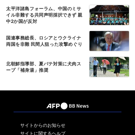
太平洋諸島フォーラム、中国のミサ
イル非難する共同声明採択できず 親
中2か国が反対
国連事務総長、ロシアとウクライナ
両国を非難 民間人狙った攻撃めぐり
北朝鮮指導部、夏バテ対策に犬肉ス
ープ「補身湯」推奨
サイトからのお知らせ
サイトに関するヘルプ