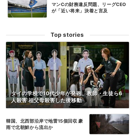
マンCの財務違反問題、リーグCEO
が「近い将来」決着と言及
Top stories
タイの学校で10代少年が発砲、教師・生徒ら6
人殺害 祖父母殺害した後移動
韓国、北西部沿岸で地雷15個回収 豪
雨で北朝鮮から流出か