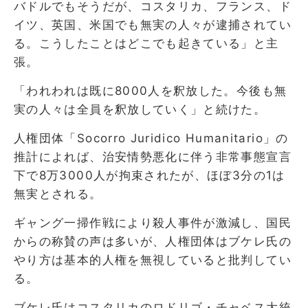
バドルでもそうだが、コスタリカ、フランス、ド
イツ、英国、米国でも無実の人々が逮捕されてい
る。こうしたことはどこでも起きている」と主
張。
「われわれは既に8000人を釈放した。今後も無
実の人々は全員を釈放していく」と続けた。
人権団体「Socorro Juridico Humanitario」の
推計によれば、治安情勢悪化に伴う非常事態宣言
下で8万3000人が拘束されたが、ほぼ3分の1は
無実とされる。
ギャング一掃作戦により殺人事件が激減し、国民
からの称賛の声は多いが、人権団体はブケレ氏の
やり方は基本的人権を無視していると批判してい
る。
ブケレ氏はコスタリカのロドリゴ・チャベス大統