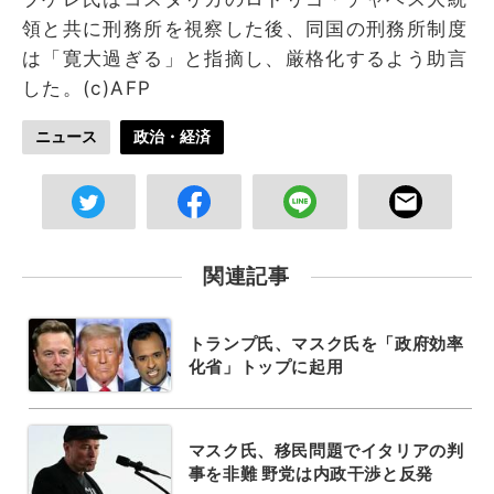
領と共に刑務所を視察した後、同国の刑務所制度
は「寛大過ぎる」と指摘し、厳格化するよう助言
した。(c)AFP
ニュース
政治・経済
関連記事
トランプ氏、マスク氏を「政府効率
化省」トップに起用
マスク氏、移民問題でイタリアの判
事を非難 野党は内政干渉と反発