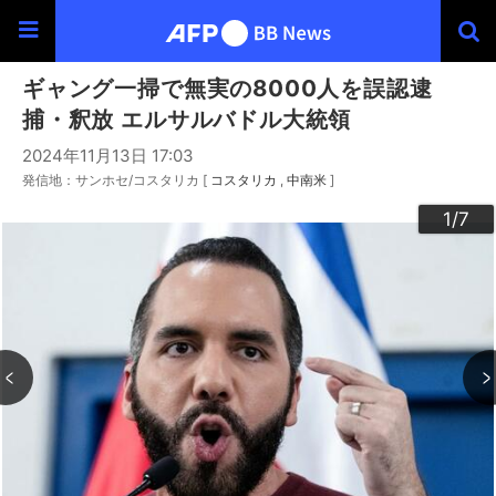
ギャング一掃で無実の8000人を誤認逮
捕・釈放 エルサルバドル大統領
2024年11月13日 17:03
発信地：サンホセ/コスタリカ [
コスタリカ
中南米
]
3
4
6
2
5
7
1
/7
/7
/7
/7
/7
/7
/7