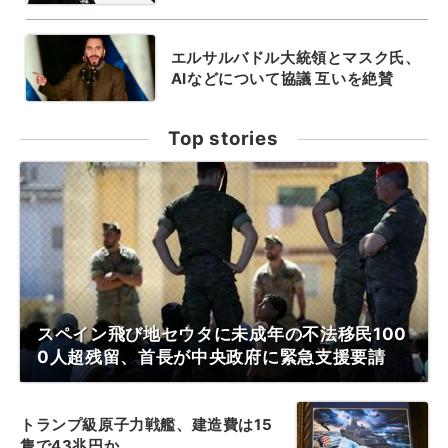
エルサルバドル大統領とマスク氏、
AIなどについて協議 互いを絶賛
Top stories
スペイン飛び地セウタに未成年の不法移民100
0人超残留、首長が中央政府に緊急支援要請
トランプ級原子力戦艦、建造費は15
隻で43兆円か