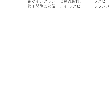
豪がイングランドに劇的勝利、
ラグビー
終了間際に決勝トライ ラグビ
フランス
ー