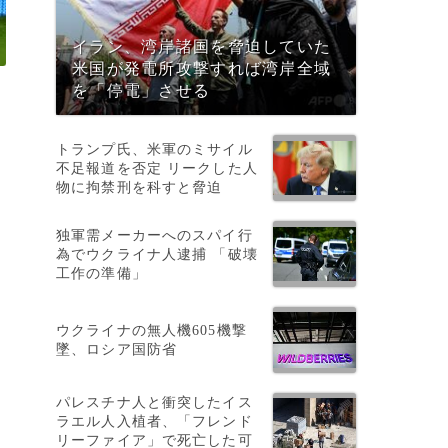
イラン、湾岸諸国を脅迫していた
米国が発電所攻撃すれば湾岸全域
を「停電」させる
トランプ氏、米軍のミサイル
不足報道を否定 リークした人
物に拘禁刑を科すと脅迫
独軍需メーカーへのスパイ行
為でウクライナ人逮捕 「破壊
工作の準備」
ウクライナの無人機605機撃
ピ
墜、ロシア国防省
、
パレスチナ人と衝突したイス
ラエル人入植者、「フレンド
リーファイア」で死亡した可