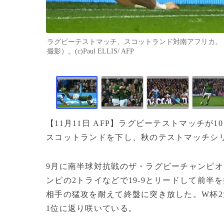
ラグビーテストマッチ、スコットランド対南アフリカ。トラ
撮影）。(c)Paul ELLIS/ AFP
【11月11日 AFP】ラグビーテストマッチが
スコットランドを下し、秋のテストマッチシ
9月に南半球対抗戦のザ・ラグビーチャンピ
ンピの2トライなどで19-9とリードして前半を
相手の猛攻を耐えて終盤に突き放した。W杯
1位に返り咲いている。