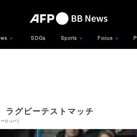
ews
SDGs
Sports
Focus
P
∨
∨
∨
、ラグビーテストマッチ
ヨーロッパ
]