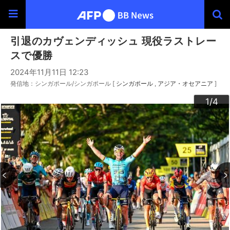
引退のカヴェンディッシュ 現役ラストレー
スで優勝
2024年11月11日 12:23
発信地：シンガポール/シンガポール [
シンガポール
アジア・オセアニア
]
3
4
2
1
/4
/4
/4
/4