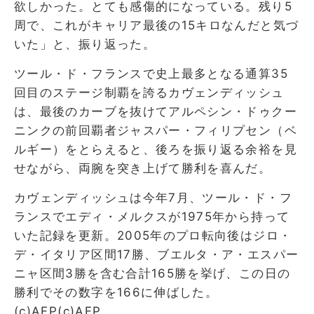
欲しかった。とても感傷的になっている。残り5
周で、これがキャリア最後の15キロなんだと気づ
いた」と、振り返った。
ツール・ド・フランスで史上最多となる通算35
回目のステージ制覇を誇るカヴェンディッシュ
は、最後のカーブを抜けてアルペシン・ドゥクー
ニンクの前回覇者ジャスパー・フィリプセン（ベ
ルギー）をとらえると、後ろを振り返る余裕を見
せながら、両腕を突き上げて勝利を喜んだ。
カヴェンディッシュは今年7月、ツール・ド・フ
ランスでエディ・メルクスが1975年から持って
いた記録を更新。2005年のプロ転向後はジロ・
デ・イタリア区間17勝、ブエルタ・ア・エスパー
ニャ区間3勝を含む合計165勝を挙げ、この日の
勝利でその数字を166に伸ばした。
(c)AFP(c)AFP