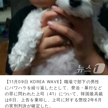
【11月09日 KOREA WAVE】職場で部下の男性
にパワハラを繰り返したとして、脅迫・暴行など
の罪に問われた上司（41）について、韓国最高裁
は6日、上告を棄却し、上司に対する懲役2年6月
の実刑判決が確定した。