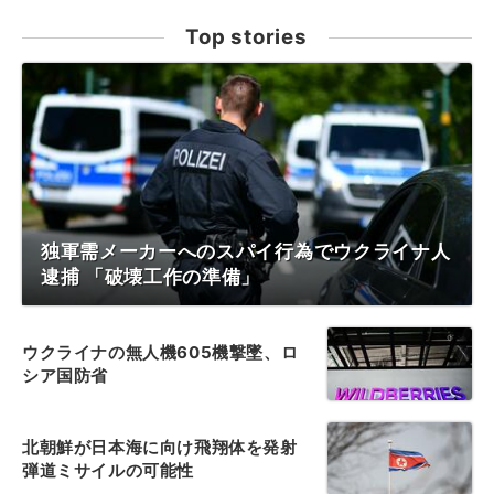
Top stories
独軍需メーカーへのスパイ行為でウクライナ人
逮捕 「破壊工作の準備」
ウクライナの無人機605機撃墜、ロ
シア国防省
北朝鮮が日本海に向け飛翔体を発射
弾道ミサイルの可能性