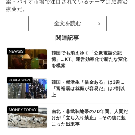
薬・バイオ市場で注目されているテーマは肥満治
療薬だ。
全文を読む
>
関連記事
韓国でも消えゆく「公衆電話の記
憶」…KT、運営効率化で新たな変化
を模索
韓国・就活生「借金ある」は3割…
「富裕層は就職が容易だ」は7割以
上
南北・非武装地帯の70年間、人間だ
けが「立ち入り禁止」…その後に起
こった出来事