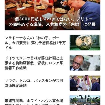
「1個3000円超もすべきではない」ブリトー
の価格めぐる議論、米共和党の「内戦」に発展
マラドーナさんの「神の手」ボー
ル、今月競売に 落札予想価格は1千万
ドル
ドイツでメルツ首相が辞任計画と主
張する偽動画拡散、背後にロシア系
情報工作組織
サウジ、トルコ、パキスタンが共同
防衛協定締結
米連邦高裁、ホワイトハウス宴会場