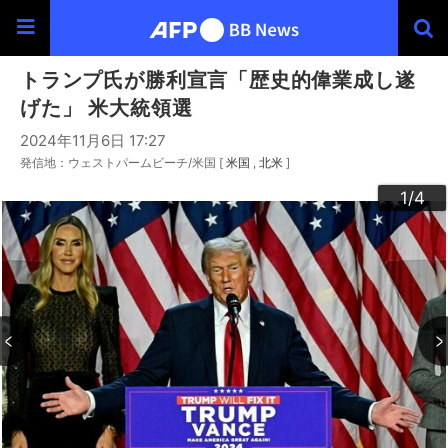
トランプ氏が勝利宣言「歴史的偉業成し遂
げた」 米大統領選
2024年11月6日 17:27
発信地：ウェストパームビーチ/米国 [
米国
北米
]
3
4
2
1
/4
/4
/4
/4