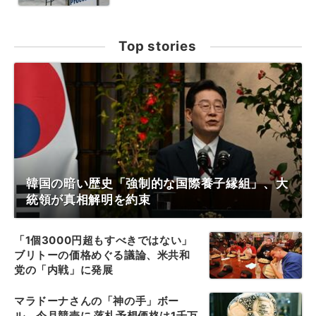
Top stories
韓国の暗い歴史「強制的な国際養子縁組」、大
統領が真相解明を約束
「1個3000円超もすべきではない」
ブリトーの価格めぐる議論、米共和
党の「内戦」に発展
マラドーナさんの「神の手」ボー
ル、今月競売に 落札予想価格は1千万