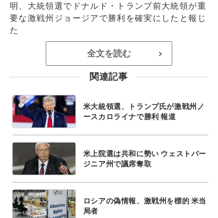
明、大統領選でドナルド・トランプ前大統領が重
要な激戦州ジョージアで勝利を確実にしたと報じ
た
全文を読む
>
関連記事
米大統領選、トランプ氏が激戦州ノ
ースカロライナで勝利 報道
米上院選は共和に勢い ウェストバー
ジニア州で議席奪取
ロシアの偽情報、激戦州を標的 米当
局者