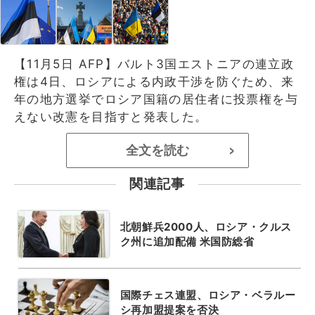
【11月5日 AFP】バルト3国エストニアの連立政
権は4日、ロシアによる内政干渉を防ぐため、来
年の地方選挙でロシア国籍の居住者に投票権を与
えない改憲を目指すと発表した。
全文を読む
>
関連記事
北朝鮮兵2000人、ロシア・クルス
ク州に追加配備 米国防総省
国際チェス連盟、ロシア・ベラルー
シ再加盟提案を否決