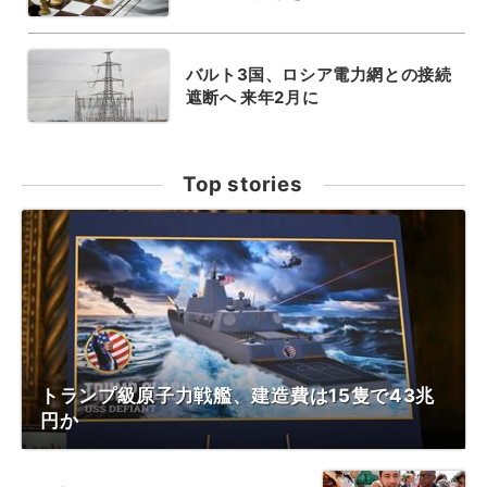
バルト3国、ロシア電力網との接続
遮断へ 来年2月に
Top stories
トランプ級原子力戦艦、建造費は15隻で43兆
円か