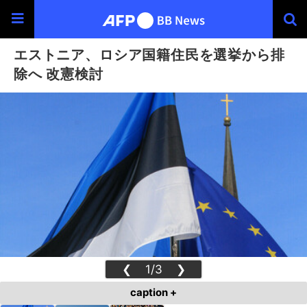
エストニア、ロシア国籍住民を選挙から排
除へ 改憲検討
❮
1/3
❯
caption +