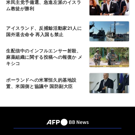
米民主党予備選、急進左派のイスラ
ム教徒が勝利
アイスランド、反捕鯨活動家21人に
国外退去命令 再入国も禁止
生配信中のインフルエンサー射殺、
麻薬組織に関する投稿への報復か メ
キシコ
ポーランドへの米軍恒久的基地設
置、米国側と協議中 国防副大臣