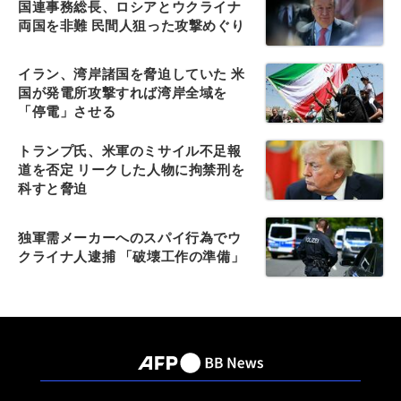
国連事務総長、ロシアとウクライナ
両国を非難 民間人狙った攻撃めぐり
イラン、湾岸諸国を脅迫していた 米
国が発電所攻撃すれば湾岸全域を
「停電」させる
トランプ氏、米軍のミサイル不足報
道を否定 リークした人物に拘禁刑を
科すと脅迫
独軍需メーカーへのスパイ行為でウ
クライナ人逮捕 「破壊工作の準備」