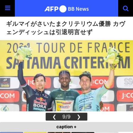
ギルマイがさいたまクリテリウム優勝 カヴ
ェンディッシュは引退明言せず
❮
9/9
❯
caption +