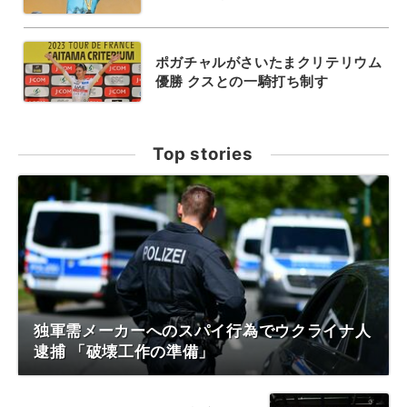
ポガチャルがさいたまクリテリウム
優勝 クスとの一騎打ち制す
Top stories
独軍需メーカーへのスパイ行為でウクライナ人
逮捕 「破壊工作の準備」