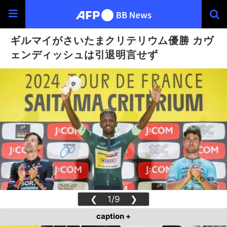
ギルマイがさいたまクリテリウム優勝 カヴ
ェンディッシュは引退明言せず
❮
1/9
❯
caption +