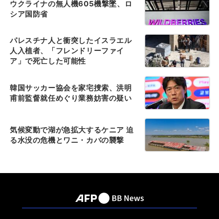
ウクライナの無人機605機撃墜、ロ
シア国防省
パレスチナ人と衝突したイスラエル
人入植者、「フレンドリーファイ
ア」で死亡した可能性
韓国サッカー協会を家宅捜索、洪明
甫前監督就任めぐり業務妨害の疑い
気候変動で湖が急拡大するケニア 迫
る水没の危機とワニ・カバの襲撃