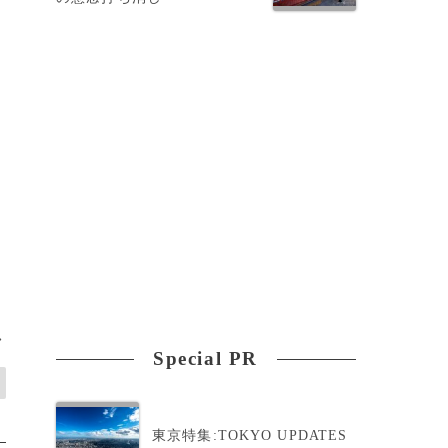
て
>
Special PR
東京特集:TOKYO UPDATES