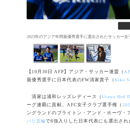
2023年のアジア年間最優秀選手に選出されたサッカー女子日本代表の清
【10月30日 AFP】アジア・サッカー連盟（
A
最優秀選手に日本代表のFW清家貴子（
Kiko S
清家は浦和レッズレディース（
Urawa Red D
ーグ連覇に貢献。AFC女子クラブ選手権（
202
ングランドのブライトン・アンド・ホーヴ・ア
で8強入りした日本代表にも選出され
パリ五輪