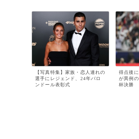
【写真特集】家族・恋人連れの
得点後に
選手にレジェンド、24年バロ
が異例の
ンドール表彰式
杯決勝