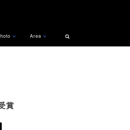
hoto
Area
∨
∨
受賞