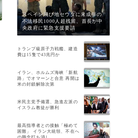
スペイン飛び地セウタに未成年の
不法移民1000人超残留、首長が中
央政府に緊急支援要請
トランプ級原子力戦艦、建造
費は15隻で43兆円か
イラン、ホルムズ海峡「新航
路」でオマーンと合意 再開は
米の封鎖解除次第
米民主党予備選、急進左派の
イスラム教徒が勝利
最高指導者との接触「極めて
困難」 イラン大統領、不在へ
の懸念打ち消し