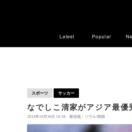
Latest
Popular
N
スポーツ
サッカー
なでしこ清家がアジア最優
2024年10月30日 10:59
発信地：ソウル/韓国