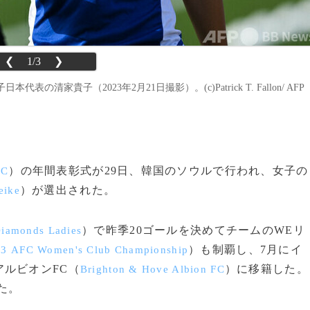
❮
1/3
❯
家貴子（2023年2月21日撮影）。(c)Patrick T. Fallon/ AFP
）の年間表彰式が29日、韓国のソウルで行われ、女子の
FC
）が選出された。
eike
）で昨季20ゴールを決めてチームのWEリ
iamonds Ladies
）も制覇し、7月にイ
3 AFC Women's Club Championship
ルビオンFC（
）に移籍した。
Brighton & Hove Albion FC
た。