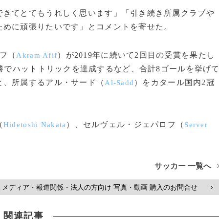
きてとてもうれしく思います」「引き続き所属クラブや
ために頑張りたいです」とコメントを寄せた。
フ（
）が2019年に続いて2回目の受賞を果たし
Akram Afif
勝でハットトリックを達成するなど、合計8ゴールを挙げ
と、所属するアル・サード（
）をカタール国内2冠
Al-Sadd
（
）、セルヴェル・ジェパロフ（
Hidetoshi Nakata
Server
サッカー 一覧へ
メディア・報道関係・法人の方向け 写真・動画 購入のお問合せ
>
関連記事