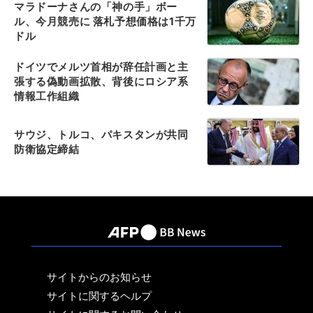
マラドーナさんの「神の手」ボー
ル、今月競売に 落札予想価格は1千万
ドル
ドイツでメルツ首相が辞任計画と主
張する偽動画拡散、背後にロシア系
情報工作組織
サウジ、トルコ、パキスタンが共同
防衛協定締結
サイトからのお知らせ
サイトに関するヘルプ