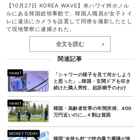
【10月27日 KOREA WAVE】米ハワイ州ホノル
ルにある韓国総領事館で、韓国人職員が女子トイ
レに違法にカメラを設置して同僚を撮影したとし
て現地警察に逮捕された。
全文を読む
>
関連記事
「シャワーの様子を見て何かしよう
と思った」…韓国・玄関ドアを叩き
続けた隣人男性、起訴猶予のわけ
韓国・高齢者世帯の年間所得、400
万円近いのに…４割は貧困
韓国“金持ち村”で校内暴力審議が進