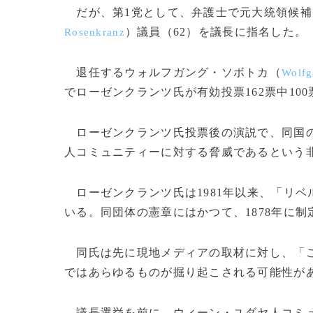
だが、第1党として、弁護士で元大統領候補
）議員（62）を議長に指名した。
Rosenkranz
退任するウォルフガング・ソボトカ（
Wolfg
でローゼンクランツ氏が有効投票162票中1
ローゼンクランツ氏投票後の演説で、同国の
人コミュニティーに対する脅威であるという
ローゼンクランツ氏は1981年以来、「リベ
いる。同団体の憲章にはかつて、1878年に
同氏は先に現地メディアの取材に対し、「こ
ではあらゆるものが掘り起こされる可能性が
議長選挙を前に、ウィーン・ユダヤ人コミ