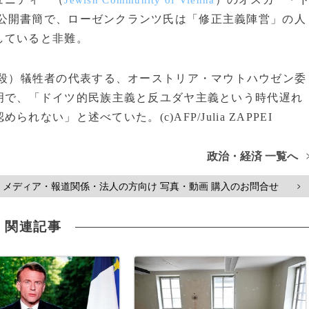
Jewish Community of Vienna
公開書簡で、ローゼンクランツ氏は「修正主義陣営」の人
していると非難。
殺）犠牲者の代表する、オーストリア・マウトハウゼン委
明で、「ドイツ的民族主義と反ユダヤ主義という時代遅れ
い」と述べていた。(c)AFP/Julia ZAPPEI
政治・経済 一覧へ
メディア・報道関係・法人の方向け 写真・動画 購入のお問合せ
>
関連記事