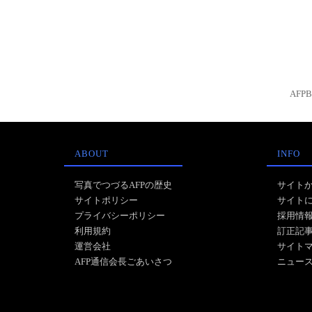
AFP
ABOUT
INFO
写真でつづるAFPの歴史
サイト
サイトポリシー
サイト
プライバシーポリシー
採用情
利用規約
訂正記
運営会社
サイト
AFP通信会長ごあいさつ
ニュー