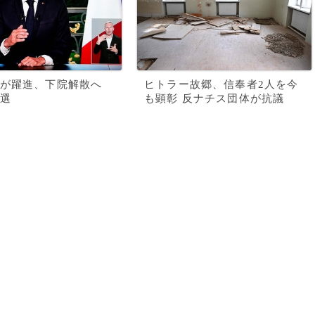
が躍進、下院解散へ
ヒトラー故郷、信奉者2人を今
選
も顕彰 反ナチス団体が抗議