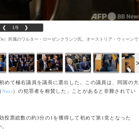
❮
1/9
❯
Oe）所属のワルター・ローゼンクランツ氏。オーストリア・ウィーンで
4日、初めて極右議員を議長に選出した。この議員は、同国の大
（
）の犯罪者を称賛した」ことがあると非難されてい
Nazi
効投票総数の約3分の1を獲得して初めて第1党となった
い。