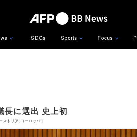
ews
SDGs
Sports
Focus
P
∨
∨
∨
議長に選出 史上初
ーストリア
ヨーロッパ
]