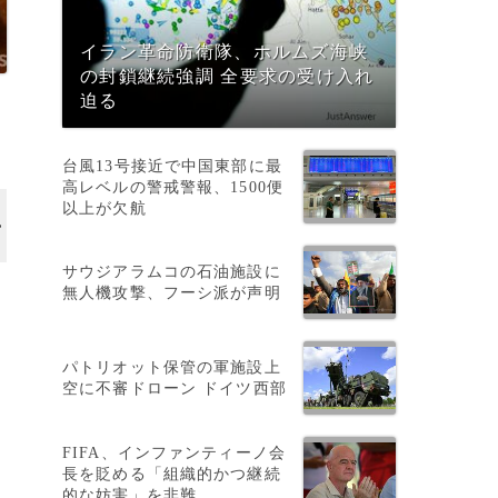
イラン革命防衛隊、ホルムズ海峡
の封鎖継続強調 全要求の受け入れ
迫る
台風13号接近で中国東部に最
高レベルの警戒警報、1500便
以上が欠航
サウジアラムコの石油施設に
無人機攻撃、フーシ派が声明
パトリオット保管の軍施設上
空に不審ドローン ドイツ西部
FIFA、インファンティーノ会
長を貶める「組織的かつ継続
的な妨害」を非難