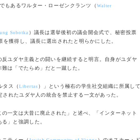
でもあるワルター・ローゼンクランツ（
Walter
）議長は選挙後初の議会開会式で、秘密投票
ang Sobotka
00票を獲得し、議長に選出されたと明らかにした。
反ユダヤ主義との闘いを継続すると明言。自身がユダヤ
非難は「でたらめ」だと一蹴した。
ルタス（
）」という極右の学生社交組織に所属し
Libertas
制定されたユダヤ人の統合を禁止する一文があった。
の一文は大昔に廃止された」と述べ、「インターネット
ある」と強調した。
ュニティー（
）のオスカー・