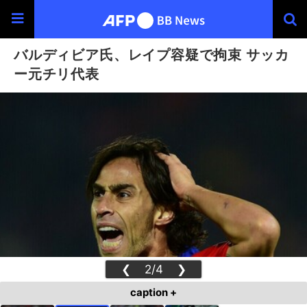
バルディビア氏、レイプ容疑で拘束 サッカ
ー元チリ代表
❮
2/4
❯
caption +