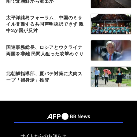
雨で北朝鮮から流出か
太平洋諸島フォーラム、中国のミサ
イル非難する共同声明採択できず 親
中2か国が反対
国連事務総長、ロシアとウクライナ
両国を非難 民間人狙った攻撃めぐり
北朝鮮指導部、夏バテ対策に犬肉ス
ープ「補身湯」推奨
サイトからのお知らせ