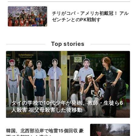
チリがコパ・アメリカ初戴冠！ アル
ゼンチンとのPK戦制す
Top stories
タイの学校で10代少年が発砲、教師・生徒ら6
人殺害 祖父母殺害した後移動
韓国、北西部沿岸で地雷15個回収 豪