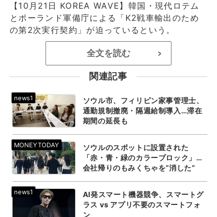
【10月21日 KOREA WAVE】韓国・現代ロテム
とポーランド軍備庁による「K2戦車輸出のため
の第2次実行契約」が迫っているという。
全文を読む
>
関連記事
ソウル市、フィリピン家事管理士、
通勤規制撤廃・隔週給制導入…滞在
期間の延長も
ソウルのスポットに設置された
「赤・青・緑のカラーブロック」…
会社帰りのもみくちゃを“消した”
AI発スマート機器競争、スマートグ
ラス vs アプリ不要のスマートフォ
ン