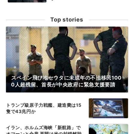
Top stories
スペイン飛び地セウタに未成年の不法移民100
0人超残留、首長が中央政府に緊急支援要請
トランプ級原子力戦艦、建造費は15
隻で43兆円か
イラン、ホルムズ海峡「新航路」で
オマーンと合意 再開は米の封鎖解除