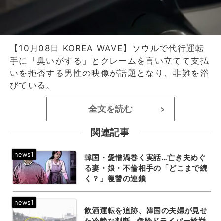
【10月08日 KOREA WAVE】ソウルで代行運転
手に「臭いがする」とクレームを言い立てて支払
いを拒否する男性の映像が話題となり、非難を浴
びている。
全文を読む
>
関連記事
韓国・愛憎渦巻く実話…亡き夫めぐ
る妻・娘・不倫相手の「どこまで続
く？」復讐の連鎖
飲酒運転を追跡、韓国の夫婦が見せ
た冷静な判断…危険ドライバー検挙