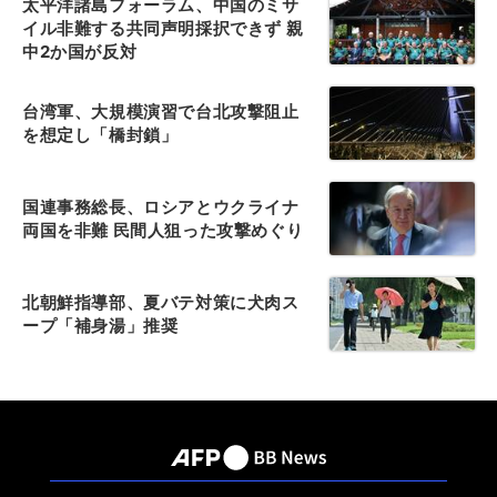
太平洋諸島フォーラム、中国のミサ
イル非難する共同声明採択できず 親
中2か国が反対
台湾軍、大規模演習で台北攻撃阻止
を想定し「橋封鎖」
国連事務総長、ロシアとウクライナ
両国を非難 民間人狙った攻撃めぐり
北朝鮮指導部、夏バテ対策に犬肉ス
ープ「補身湯」推奨