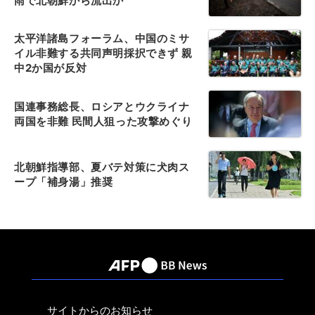
雨で北朝鮮から流出か
太平洋諸島フォーラム、中国のミサ
イル非難する共同声明採択できず 親
中2か国が反対
国連事務総長、ロシアとウクライナ
両国を非難 民間人狙った攻撃めぐり
北朝鮮指導部、夏バテ対策に犬肉ス
ープ「補身湯」推奨
サイトからのお知らせ