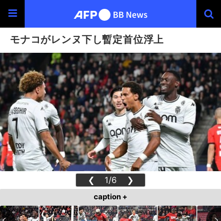
モナコがレンヌ下し暫定首位浮上
❮
1/6
❯
caption +