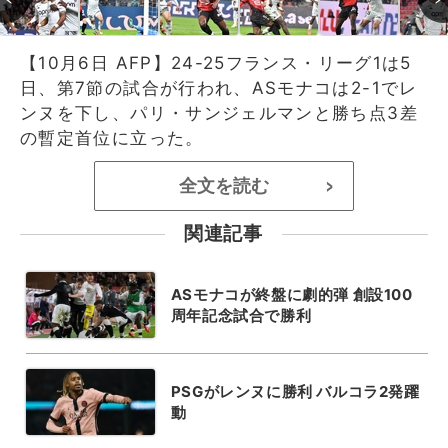
【10月6日 AFP】24-25フランス・リーグ1は5
日、第7節の試合が行われ、ASモナコは2-1でレ
ンヌを下し、パリ・サンジェルマンと勝ち点3差
の暫定首位に立った。
全文を読む
>
関連記事
ASモナコが終盤に劇的弾 創設100
周年記念試合で勝利
PSGがレンヌに勝利 バルコラ2発躍
動