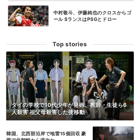
中村敬斗、伊藤純也のクロスからゴ
ール SランスはPSGとドロー
Top stories
タイの学校で10代少年が発砲、教師・生徒ら6
人殺害 祖父母殺害した後移動
韓国、北西部沿岸で地雷15個回収 豪