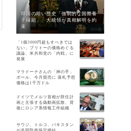
韓国の暗い歴史「強制的な国際養
子縁組」、大統領が真相解明を約
束
「1個3000円超もすべきでは
ない」ブリトーの価格めぐる
議論、米共和党の「内戦」に
発展
マラドーナさんの「神の手」
ボール、今月競売に 落札予想
価格は1千万ドル
の
ドイツでメルツ首相が辞任計
ど
画と主張する偽動画拡散、背
後にロシア系情報工作組織
が
サウジ、トルコ、パキスタン
が共同防衛協定締結