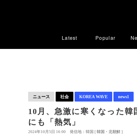
Latest
Popular
N
ニュース
社会
KOREA WAVE
news1
10月、急激に寒くなった韓
にも「熱気」
2024年10月5日 16:00
発信地：韓国 [
韓国・北朝鮮
]