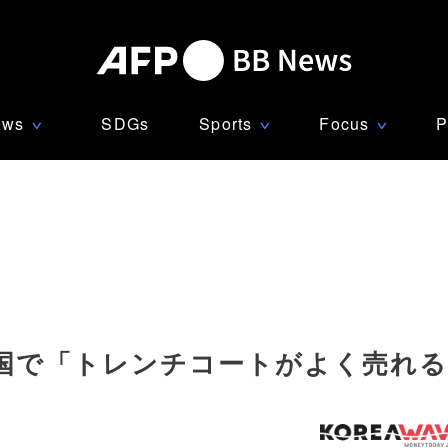
ews
SDGs
Sports
Focus
P
∨
∨
∨
国で「トレンチコートがよく売れる