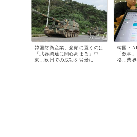
韓国防衛産業、念頭に置くのは
韓国・A
「武器調達に関心高まる」中
「数学」
東…欧州での成功を背景に
格…業界