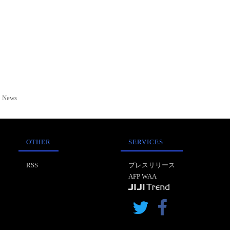
News
OTHER
SERVICES
RSS
プレスリリース
AFP WAA