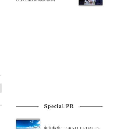
>
Special PR
東京特集:TOKYO UPDATES