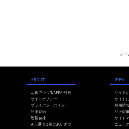
AFP
ABOUT
INFO
写真でつづるAFPの歴史
サイト
サイトポリシー
サイト
プライバシーポリシー
採用情
利用規約
訂正記
運営会社
サイト
AFP通信会長ごあいさつ
ニュー