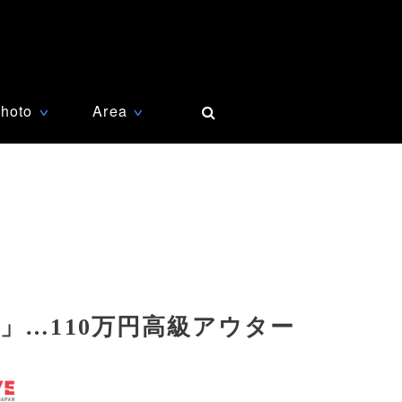
hoto
Area
∨
∨
」…110万円高級アウター