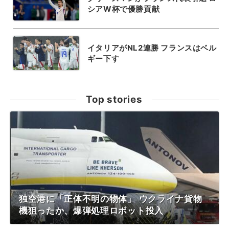
シアW杯で優勝貢献
イタリアがNL2連勝 フランスはベル
ギー下す
Top stories
独空港に「正体不明の物体」 ウクライナ貨物
機狙ったか、爆弾処理ロボット投入