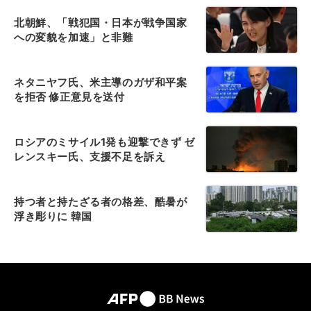
北朝鮮、「戦犯国・日本が戦争国家
への変貌を加速」と非難
ネタニヤフ氏、米主導のガザ和平案
を拒否 修正意見を送付
ロシアのミサイル1発も迎撃できず ゼ
レンスキー氏、支援不足を訴え
持つ者と持たざる者の格差、酷暑が
浮き彫りに 韓国