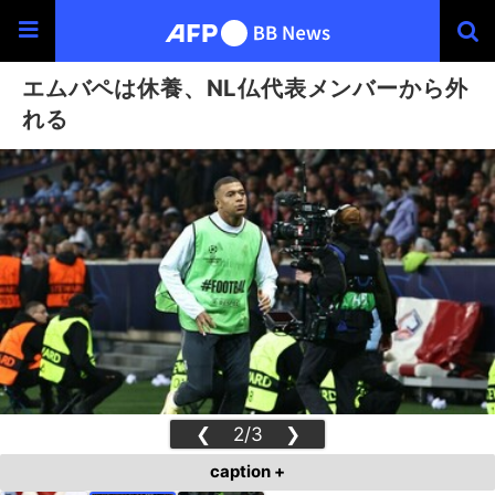
エムバペは休養、NL仏代表メンバーから外
れる
❮
2/3
❯
caption +