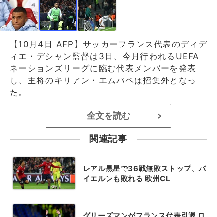
【10月4日 AFP】サッカーフランス代表のディデ
ィエ・デシャン監督は3日、今月行われるUEFA
ネーションズリーグに臨む代表メンバーを発表
し、主将のキリアン・エムバペは招集外となっ
た。
全文を読む
>
関連記事
レアル黒星で36戦無敗ストップ、バ
イエルンも敗れる 欧州CL
グリーズマンがフランス代表引退 ロ