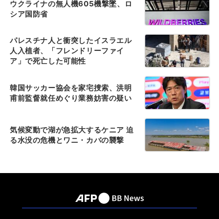
ウクライナの無人機605機撃墜、ロ
シア国防省
パレスチナ人と衝突したイスラエル
人入植者、「フレンドリーファイ
ア」で死亡した可能性
韓国サッカー協会を家宅捜索、洪明
甫前監督就任めぐり業務妨害の疑い
気候変動で湖が急拡大するケニア 迫
る水没の危機とワニ・カバの襲撃