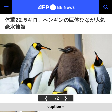
体重22.5キロ、ペンギンの巨体ひなが人気
豪水族館
❮
1/2
❯
caption +