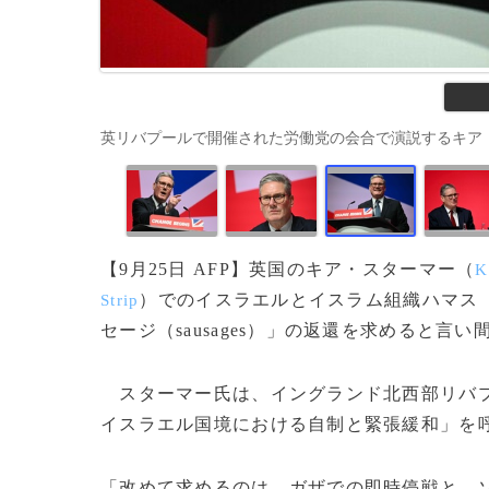
英リバプールで開催された労働党の会合で演説するキア・スターマー
【9月25日 AFP】英国のキア・スターマー（
K
）でのイスラエルとイスラム組織ハマス
Strip
セージ（sausages）」の返還を求めると言
スターマー氏は、イングランド北西部リバプ
イスラエル国境における自制と緊張緩和」を
「改めて求めるのは、ガザでの即時停戦と、