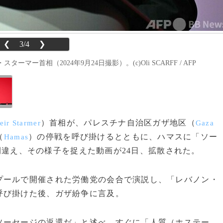
❮
3/4
❯
首相（2024年9月24日撮影）。(c)Oli SCARFF / AFP
）首相が、パレスチナ自治区ガザ地区（
eir Starmer
Gaza
（
）の停戦を呼び掛けるとともに、ハマスに「ソー
Hamas
い間違え、その様子を捉えた動画が24日、拡散された。
ールで開催された労働党の会合で演説し、「レバノン・
呼び掛けた後、ガザ紛争に言及。
ソーセージの返還だ」と述べ、すぐに「人質（ホステー