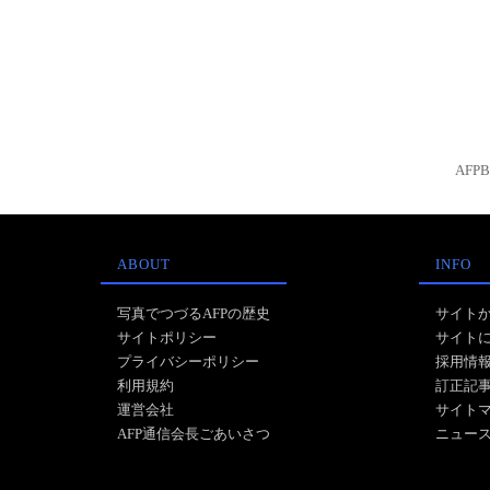
AFP
ABOUT
INFO
写真でつづるAFPの歴史
サイト
サイトポリシー
サイト
プライバシーポリシー
採用情
利用規約
訂正記
運営会社
サイト
AFP通信会長ごあいさつ
ニュー