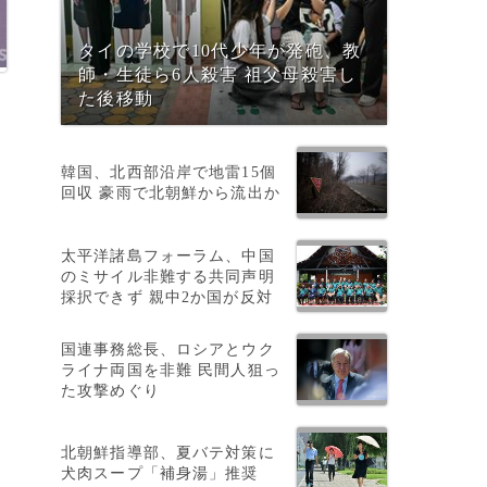
タイの学校で10代少年が発砲、教
師・生徒ら6人殺害 祖父母殺害し
た後移動
韓国、北西部沿岸で地雷15個
回収 豪雨で北朝鮮から流出か
太平洋諸島フォーラム、中国
のミサイル非難する共同声明
採択できず 親中2か国が反対
国連事務総長、ロシアとウク
ライナ両国を非難 民間人狙っ
た攻撃めぐり
北朝鮮指導部、夏バテ対策に
犬肉スープ「補身湯」推奨