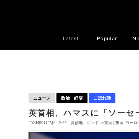
Latest
Popular
N
ニュース
政治・経済
こぼれ話
英首相、ハマスに「ソーセ
2024年9月25日 12:36
発信地：ロンドン/英国 [
英国
ヨーロ