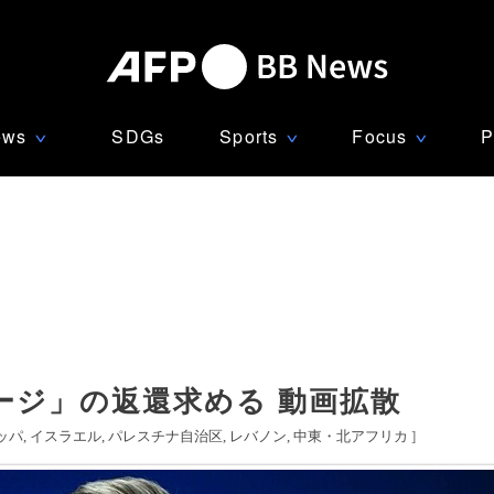
ews
SDGs
Sports
Focus
P
∨
∨
∨
ージ」の返還求める 動画拡散
ッパ
イスラエル
パレスチナ自治区
レバノン
中東・北アフリカ
]