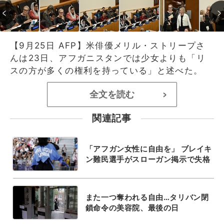
【9月25日 AFP】米俳優メリル・ストリープさ
んは23日、アフガニスタンでは少女よりも「リ
スの方が多くの権利を持っている」と述べた。
全文を読む
>
関連記事
「アフガン女性に自由を」 ブレイキ
ン難民選手がスローガン掲示で失格
また一つ奪われる自由…タリバン閉
鎖命令の美容院、最後の日