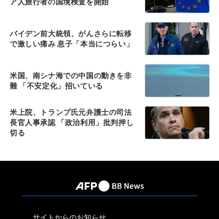
ア人旅行者の国境検査を開始
バイデン前大統領、がんさらに転移
で激しい痛み 息子「本当につらい」
米国、南シナ海での中国の動きを非
難 「不安定化」招いている
米上院、トランプ氏元弁護士の司法
長官人事承認 「政治利用」批判押し
切る
サイトからのお知らせ