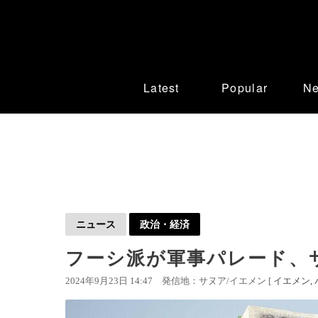
Latest
Popular
N
ニュース
政治・経済
フーシ派が軍事パレード、サ
2024年9月23日 14:47
発信地：サヌア/イエメン [
イエメン