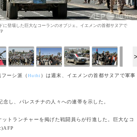
ドに登場した巨大なコーランのオブジェ。イエメンの首都サヌアで
FP
織フーシ派（
）は週末、イエメンの首都サヌアで軍事
Huthi
を記念し、パレスチナの人々への連帯を示した。
ットランチャーを掲げた戦闘員らが行進した。巨大なコ
AFP