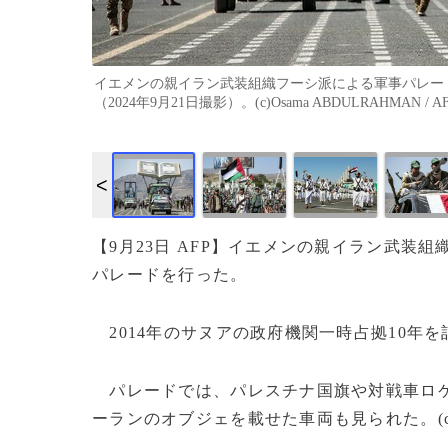
イエメンの親イラン武装組織フーシ派による軍事パレー
（2024年9月21日撮影）。(c)Osama ABDULRAHMAN / A
【9月23日 AFP】イエメンの親イラン武装組
パレードを行った。
2014年のサヌアの政府機関一時占拠10年
パレードでは、パレスチナ国旗や対戦車ロケ
ーランのオブジェを載せた車両も見られた。(c)