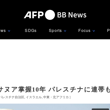
ews
SDGs
Sports
Focus
P
∨
∨
∨
ヌア掌握10年 パレスチナに連帯
パレスチナ自治区
イスラエル
中東・北アフリカ
]