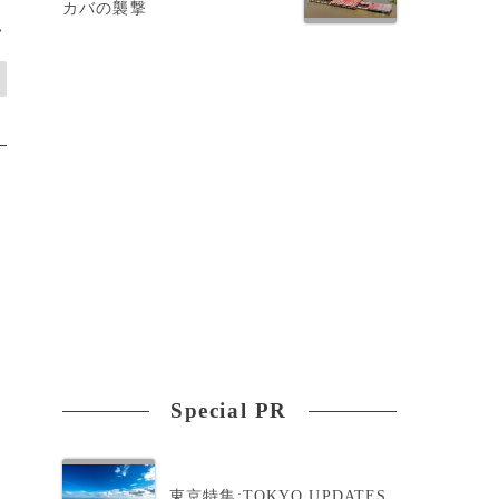
カバの襲撃
>
Special PR
東京特集:TOKYO UPDATES