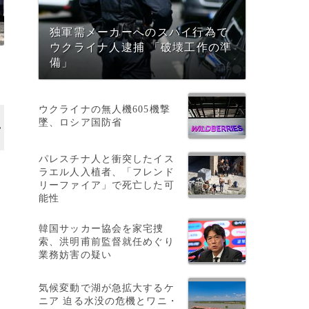
独軍需メーカーへのスパイ行為で
ウクライナ人逮捕 「破壊工作の準
備」
ウクライナの無人機605機撃
墜、ロシア国防省
パレスチナ人と衝突したイス
ラエル人入植者、「フレンド
リーファイア」で死亡した可
能性
韓国サッカー協会を家宅捜
索、洪明甫前監督就任めぐり
業務妨害の疑い
気候変動で湖が急拡大するケ
ニア 迫る水没の危機とワニ・