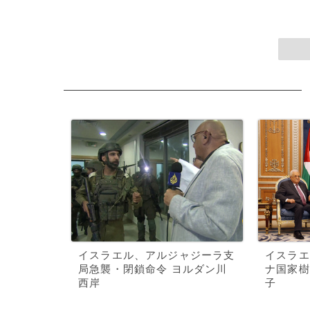
イスラエル、アルジャジーラ支
イスラエ
局急襲・閉鎖命令 ヨルダン川
ナ国家樹
西岸
子