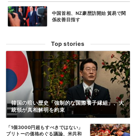
中国首相、NZ豪歴訪開始 貿易で関
係改善目指す
Top stories
韓国の暗い歴史「強制的な国際養子縁組」、大
統領が真相解明を約束
「1個3000円超もすべきではない」
ブリトーの価格めぐる議論、米共和