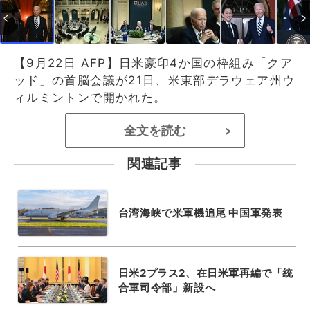
【9月22日 AFP】日米豪印4か国の枠組み「クア
ッド」の首脳会議が21日、米東部デラウェア州ウ
ィルミントンで開かれた。
全文を読む
>
関連記事
台湾海峡で米軍機追尾 中国軍発表
日米2プラス2、在日米軍再編で「統
合軍司令部」新設へ