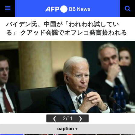
バイデン氏、中国が「われわれ試してい
る」 クアッド会議でオフレコ発言拾われる
❮
2/11
❯
caption +