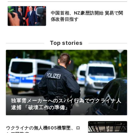
中国首相、NZ豪歴訪開始 貿易で関
係改善目指す
Top stories
独軍需メーカーへのスパイ行為でウクライナ人
逮捕 「破壊工作の準備」
ウクライナの無人機605機撃墜、ロ