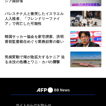
シア国防省
パレスチナ人と衝突したイスラエル
人入植者、「フレンドリーファイ
ア」で死亡した可能性
韓国サッカー協会を家宅捜索、洪明
甫前監督就任めぐり業務妨害の疑い
気候変動で湖が急拡大するケニア 迫
る水没の危機とワニ・カバの襲撃
サイトからのお知らせ