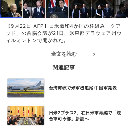
【9月22日 AFP】日米豪印4か国の枠組み「クア
ッド」の首脳会議が21日、米東部デラウェア州ウ
ィルミントンで開かれた。
全文を読む
>
関連記事
台湾海峡で米軍機追尾 中国軍発表
日米2プラス2、在日米軍再編で「統
合軍司令部」新設へ