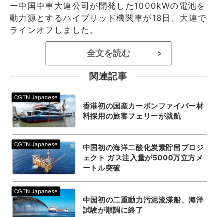
ー中国中車大連公司が開発した1000kWの電池を
動力源とするハイブリッド機関車が18日、大連で
ラインオフしました。
全文を読む
>
関連記事
香港初の国産カーボンファイバー材
料採用の旅客フェリーが就航
中国初の海洋二酸化炭素貯留プロジ
ェクト ガス注入量が5000万立方メ
ートル突破
中国初の二重動力汚泥浚渫船、海洋
試験が順調に終了