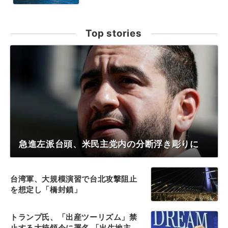
Top stories
急進左派台頭、米民主党内の分断浮き彫りに
台湾軍、大規模演習で台北攻撃阻止
を想定し「橋封鎖」
トランプ氏、「出産ツーリズム」禁
止する大統領令に署名 「出生地主