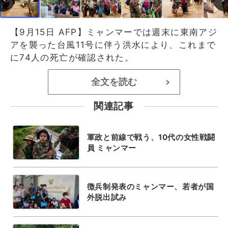
【9月15日 AFP】ミャンマーでは週末に東南アジ
アを襲った台風11号に伴う洪水により、これまで
に74人の死亡が確認された。
全文を読む
>
関連記事
軍政と前線で戦う、10代の女性戦闘
員 ミャンマー
徴兵制発表のミャンマー、若者が国
外脱出試み