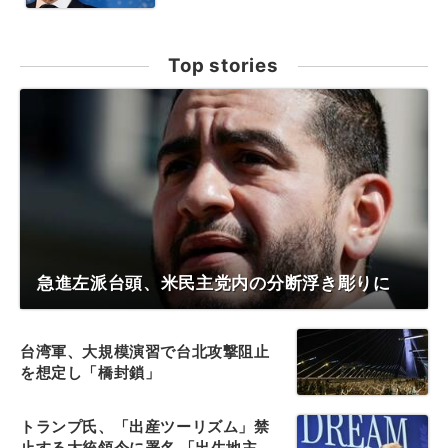
Top stories
急進左派台頭、米民主党内の分断浮き彫りに
台湾軍、大規模演習で台北攻撃阻止
を想定し「橋封鎖」
トランプ氏、「出産ツーリズム」禁
止する大統領令に署名 「出生地主