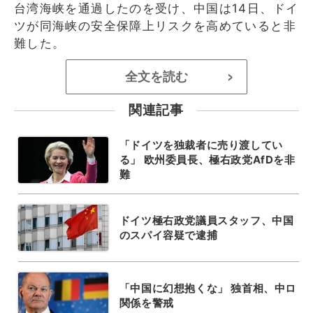
台湾海峡を通過したのを受け、中国は14日、ドイ
ツが同海峡の安全保障上リスクを高めていると非
難した。
全文を読む
>
関連記事
「ドイツを独裁者に売り渡してい
る」 欧州委員長、極右政党AfDを非
難
ドイツ極右政党議員スタッフ、中国
のスパイ容疑で逮捕
「中国に幻想抱くな」 独首相、中ロ
関係を警戒