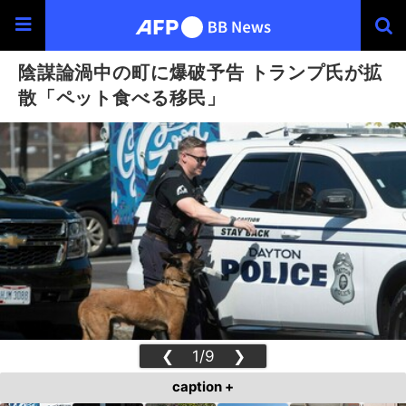
陰謀論渦中の町に爆破予告 トランプ氏が拡
散「ペット食べる移民」
❮
1/9
❯
caption +