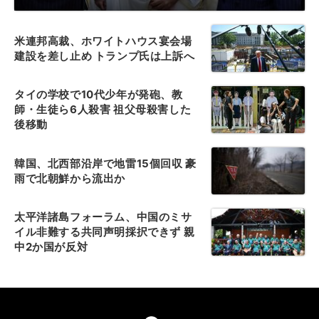
米連邦高裁、ホワイトハウス宴会場
建設を差し止め トランプ氏は上訴へ
タイの学校で10代少年が発砲、教
師・生徒ら6人殺害 祖父母殺害した
後移動
韓国、北西部沿岸で地雷15個回収 豪
雨で北朝鮮から流出か
太平洋諸島フォーラム、中国のミサ
イル非難する共同声明採択できず 親
中2か国が反対