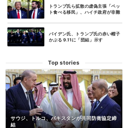
トランプ氏ら拡散の虚偽主張「ペッ
ト食べる移民」、ハイチ政府が非難
バイデン氏、トランプ氏の赤い帽子
かぶる 9.11に「団結」示す
Top stories
サウジ、トルコ、パキスタンが共同防衛協定締
結