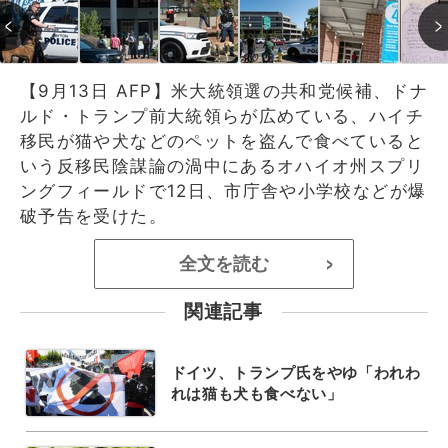
【9月13日 AFP】米大統領選の共和党候補、ドナ
ルド・トランプ前大統領らが広めている、ハイチ
移民が猫や犬などのペットを盗んで食べていると
いう反移民陰謀論の渦中にあるオハイオ州スプリ
ングフィールドで12日、市庁舎や小学校などが爆
破予告を受けた。
全文を読む
>
関連記事
ドイツ、トランプ氏をやゆ「われわ
れは猫も犬も食べない」