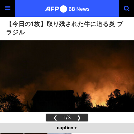
【今日の1枚】取り残された牛に迫る炎 ブ
ラジル
❮
1/3
❯
caption +