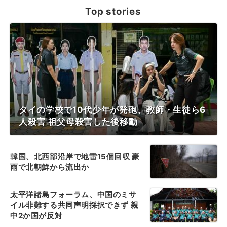
Top stories
タイの学校で10代少年が発砲、教師・生徒ら6
人殺害 祖父母殺害した後移動
韓国、北西部沿岸で地雷15個回収 豪
雨で北朝鮮から流出か
太平洋諸島フォーラム、中国のミサ
イル非難する共同声明採択できず 親
中2か国が反対