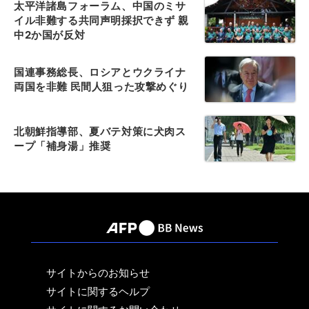
太平洋諸島フォーラム、中国のミサ
イル非難する共同声明採択できず 親
中2か国が反対
国連事務総長、ロシアとウクライナ
両国を非難 民間人狙った攻撃めぐり
北朝鮮指導部、夏バテ対策に犬肉ス
ープ「補身湯」推奨
サイトからのお知らせ
サイトに関するヘルプ