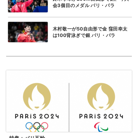
会3個目のメダル パリ・パラ
木村敬一が50自由形で金 窪田幸太
は100背泳ぎで銀 パリ・パラ