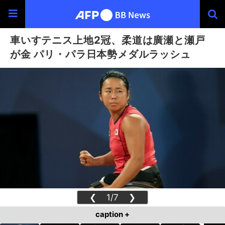
車いすテニス上地2冠、柔道は廣瀬と瀬戸
が金 パリ・パラ日本勢メダルラッシュ
❮
1/7
❯
caption +