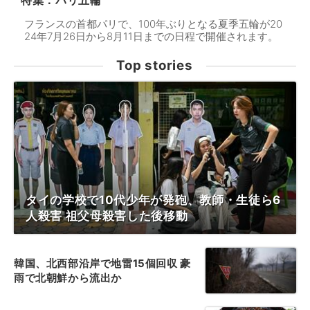
特集：パリ五輪
フランスの首都パリで、100年ぶりとなる夏季五輪が20
24年7月26日から8月11日までの日程で開催されます。
Top stories
タイの学校で10代少年が発砲、教師・生徒ら6
人殺害 祖父母殺害した後移動
韓国、北西部沿岸で地雷15個回収 豪
雨で北朝鮮から流出か